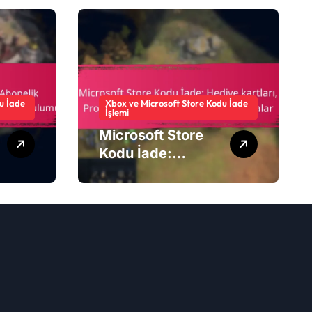
u İade
Xbox ve Microsoft Store Kodu İade
İşlemi
Microsoft Store
Kodu İade:
Hediye kartları,
Promosyon
kodları, Bölgesel
kısıtlamalar