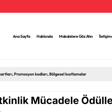
Ana Sayfa
Hakkında
Makalelere Göz Atın
İletişi
artları, Promosyon kodları, Bölgesel kısıtlamalar
kinlik Mücadele Ödüller