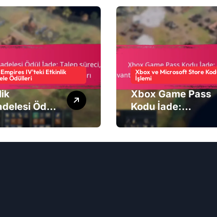
Empires IV'teki Etkinlik
Xbox ve Microsoft Store Kod
le Ödülleri
İşlemi
lik
Xbox Game Pass
delesi Ödül
Kodu İade:
 Talep
Abonelik
i, Envanter
avantajları,
timi, Destek
Deneme teklifleri,
akları
Hesap kurulumu