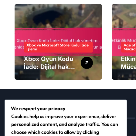
Xbox ve Microsoft Store Kodu İade
Age of 
İşlemi
Mücade
Xbox Oyun Kodu
Etkin
İade: Dijital hak
Müca
yönetimi, Yeniden
İade:
etkinleştirme,
sürec
Çoklu platform
yöne
sorunları
kayn
We respect your privacy
Kategoriler
Cookies help us improve your experience, deliver
personalized content, and analyze traffic. You can
Age of Empires IV için Twitch Drops
choose which cookies to allow by clicking