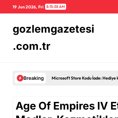
Skip
19 Jun 2026, Fri
8:15:39 AM
to
content
gozlemgazetesi
.com.tr
Microsoft Store Kodu İade: Hediye k
Breaking
Age Of Empires IV Et