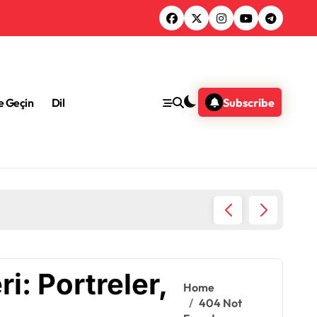
me Geçin
Dil
Subscribe
Age Of 
i: Portreler,
Home
404 Not