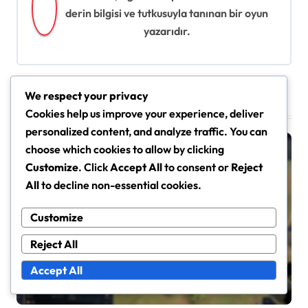
i
derin bilgisi ve tutkusuyla tanınan bir oyun
g
yazarıdır.
a
t
i
We respect your privacy
Related Posts
Cookies help us improve your experience, deliver
o
personalized content, and analyze traffic. You can
n
choose which cookies to allow by clicking
Customize
. Click
Accept All
to consent or
Reject
All
to decline non-essential cookies.
Age of Empires IV'teki Etkinlik Mücadele Ödülleri
Customize
Age Of Empires IV Etkinlik
Reject All
Mücadele Ödülleri: Portreler,
Accept All
Modlar, Kozmetikler
Emre Yıldız
Mar 10, 2026