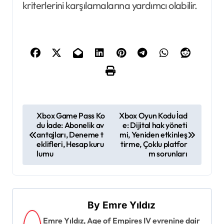
kriterlerini karşılamalarına yardımcı olabilir.
P
Xbox Game Pass Ko
Xbox Oyun Kodu İad
du İade: Abonelik av
e: Dijital hak yöneti
o
antajları, Deneme t
mi, Yeniden etkinleş
s
eklifleri, Hesap kuru
tirme, Çoklu platfor
lumu
m sorunları
t
n
a
By
Emre Yıldız
v
Emre Yıldız, Age of Empires IV evrenine dair