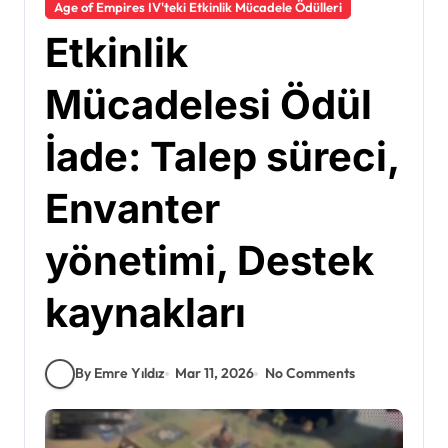
Age of Empires IV'teki Etkinlik Mücadele Ödülleri
Etkinlik
Mücadelesi Ödül
İade: Talep süreci,
Envanter
yönetimi, Destek
kaynakları
By Emre Yıldız
Mar 11, 2026
No Comments