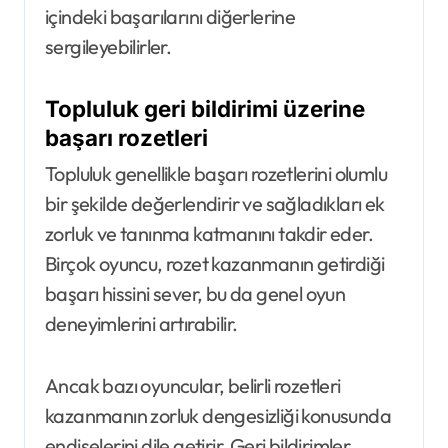
içindeki başarılarını diğerlerine
sergileyebilirler.
Topluluk geri bildirimi üzerine
başarı rozetleri
Topluluk genellikle başarı rozetlerini olumlu
bir şekilde değerlendirir ve sağladıkları ek
zorluk ve tanınma katmanını takdir eder.
Birçok oyuncu, rozet kazanmanın getirdiği
başarı hissini sever, bu da genel oyun
deneyimlerini artırabilir.
Ancak bazı oyuncular, belirli rozetleri
kazanmanın zorluk dengesizliği konusunda
endişelerini dile getirir. Geri bildirimler