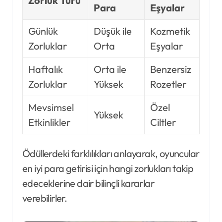
Zorluk Türü
Para
Eşyalar
Günlük
Düşük ile
Kozmetik
Zorluklar
Orta
Eşyalar
Haftalık
Orta ile
Benzersiz
Zorluklar
Yüksek
Rozetler
Mevsimsel
Özel
Yüksek
Etkinlikler
Ciltler
Ödüllerdeki farklılıkları anlayarak, oyuncular
en iyi para getirisi için hangi zorlukları takip
edeceklerine dair bilinçli kararlar
verebilirler.