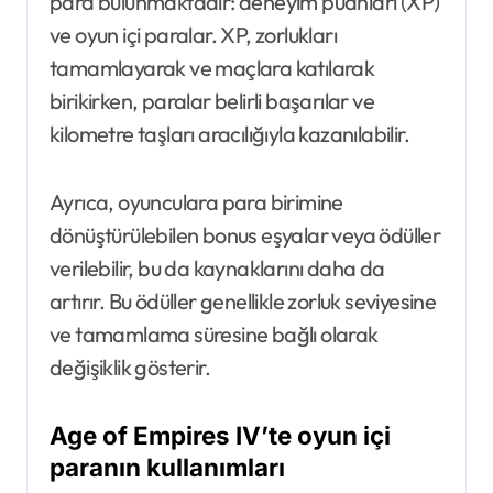
para bulunmaktadır: deneyim puanları (XP)
ve oyun içi paralar. XP, zorlukları
tamamlayarak ve maçlara katılarak
birikirken, paralar belirli başarılar ve
kilometre taşları aracılığıyla kazanılabilir.
Ayrıca, oyunculara para birimine
dönüştürülebilen bonus eşyalar veya ödüller
verilebilir, bu da kaynaklarını daha da
artırır. Bu ödüller genellikle zorluk seviyesine
ve tamamlama süresine bağlı olarak
değişiklik gösterir.
Age of Empires IV’te oyun içi
paranın kullanımları