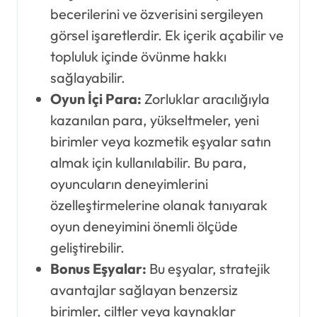
becerilerini ve özverisini sergileyen
görsel işaretlerdir. Ek içerik açabilir ve
topluluk içinde övünme hakkı
sağlayabilir.
Oyun İçi Para:
Zorluklar aracılığıyla
kazanılan para, yükseltmeler, yeni
birimler veya kozmetik eşyalar satın
almak için kullanılabilir. Bu para,
oyuncuların deneyimlerini
özelleştirmelerine olanak tanıyarak
oyun deneyimini önemli ölçüde
geliştirebilir.
Bonus Eşyalar:
Bu eşyalar, stratejik
avantajlar sağlayan benzersiz
birimler, ciltler veya kaynaklar