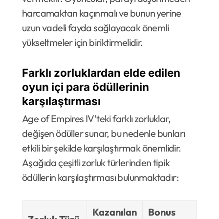
harcamaktan kaçınmalı ve bunun yerine
uzun vadeli fayda sağlayacak önemli
yükseltmeler için biriktirmelidir.
Farklı zorluklardan elde edilen
oyun içi para ödüllerinin
karşılaştırması
Age of Empires IV’teki farklı zorluklar,
değişen ödüller sunar, bu nedenle bunları
etkili bir şekilde karşılaştırmak önemlidir.
Aşağıda çeşitli zorluk türlerinden tipik
ödüllerin karşılaştırması bulunmaktadır:
Kazanılan
Bonus