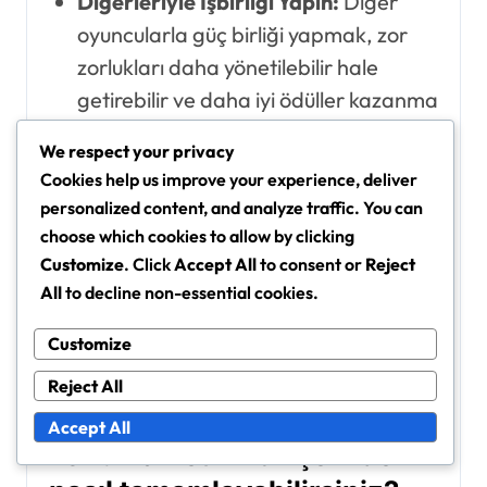
Diğerleriyle İşbirliği Yapın:
Diğer
oyuncularla güç birliği yapmak, zor
zorlukları daha yönetilebilir hale
getirebilir ve daha iyi ödüller kazanma
şansını artırabilir.
We respect your privacy
Cookies help us improve your experience, deliver
personalized content, and analyze traffic. You can
choose which cookies to allow by clicking
Customize
. Click
Accept All
to consent or
Reject
All
to decline non-essential cookies.
Customize
Reject All
Maksimum ödüller için
Accept All
zorlukları etkili bir şekilde