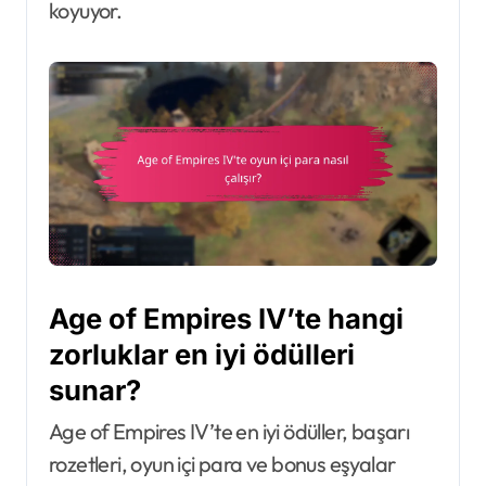
koyuyor.
Age of Empires IV’te hangi
zorluklar en iyi ödülleri
sunar?
Age of Empires IV’te en iyi ödüller, başarı
rozetleri, oyun içi para ve bonus eşyalar