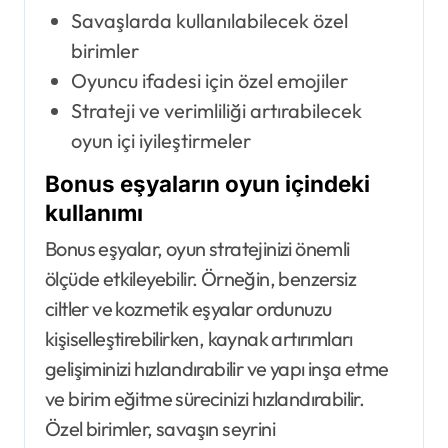
Savaşlarda kullanılabilecek özel
birimler
Oyuncu ifadesi için özel emojiler
Strateji ve verimliliği artırabilecek
oyun içi iyileştirmeler
Bonus eşyaların oyun içindeki
kullanımı
Bonus eşyalar, oyun stratejinizi önemli
ölçüde etkileyebilir. Örneğin, benzersiz
ciltler ve kozmetik eşyalar ordunuzu
kişiselleştirebilirken, kaynak artırımları
gelişiminizi hızlandırabilir ve yapı inşa etme
ve birim eğitme sürecinizi hızlandırabilir.
Özel birimler, savaşın seyrini