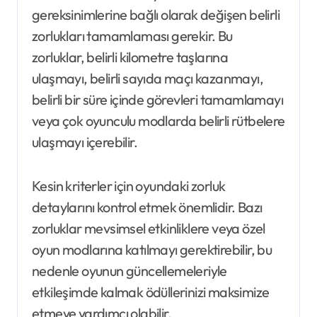
gereksinimlerine bağlı olarak değişen belirli
zorlukları tamamlaması gerekir. Bu
zorluklar, belirli kilometre taşlarına
ulaşmayı, belirli sayıda maçı kazanmayı,
belirli bir süre içinde görevleri tamamlamayı
veya çok oyunculu modlarda belirli rütbelere
ulaşmayı içerebilir.
Kesin kriterler için oyundaki zorluk
detaylarını kontrol etmek önemlidir. Bazı
zorluklar mevsimsel etkinliklere veya özel
oyun modlarına katılmayı gerektirebilir, bu
nedenle oyunun güncellemeleriyle
etkileşimde kalmak ödüllerinizi maksimize
etmeye yardımcı olabilir.