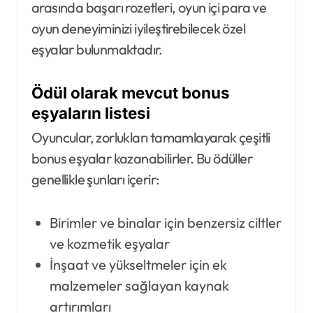
arasında başarı rozetleri, oyun içi para ve
oyun deneyiminizi iyileştirebilecek özel
eşyalar bulunmaktadır.
Ödül olarak mevcut bonus
eşyaların listesi
Oyuncular, zorlukları tamamlayarak çeşitli
bonus eşyalar kazanabilirler. Bu ödüller
genellikle şunları içerir:
Birimler ve binalar için benzersiz ciltler
ve kozmetik eşyalar
İnşaat ve yükseltmeler için ek
malzemeler sağlayan kaynak
artırımları