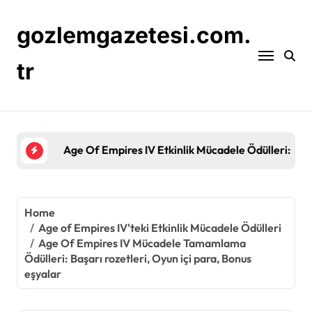
Skip
to
gozlemgazetesi.com.
content
tr
Age Of Empires IV Etkinlik Mücadele Ödülleri: Por
Home
Age of Empires IV'teki Etkinlik Mücadele Ödülleri
Age Of Empires IV Mücadele Tamamlama
Ödülleri: Başarı rozetleri, Oyun içi para, Bonus
eşyalar