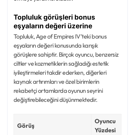
Topluluk görüşleri bonus
eşyaların değeri üzerine
Topluluk, Age of Empires IV’teki bonus
eşyaların değeri konusunda karışık
görüşlere sahiptir. Birçok oyuncu, benzersiz
ciltler ve kozmetiklerin sağladığı estetik
iyileştirmeleri takdir ederken, diğerleri
kaynak artırımları ve özel birimlerin
rekabetçi ortamlarda oyunun seyrini
değiştirebileceğini düşünmektedir.
Oyuncu
Görüş
Yüzdesi