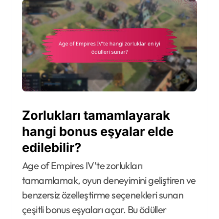
Zorlukları tamamlayarak
hangi bonus eşyalar elde
edilebilir?
Age of Empires IV’te zorlukları
tamamlamak, oyun deneyimini geliştiren ve
benzersiz özelleştirme seçenekleri sunan
çeşitli bonus eşyaları açar. Bu ödüller