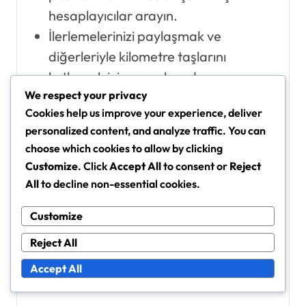
hesaplayıcılar arayın.
İlerlemelerinizi paylaşmak ve
diğerleriyle kilometre taşlarını
kutlamak için sosyal medya
We respect your privacy
platformlarını kullanın.
Cookies help us improve your experience, deliver
Yeni takip özellikleri veya ödül
personalized content, and analyze traffic. You can
duyuruları içerebilecek resmi Age of
choose which cookies to allow by clicking
Empires IV güncellemelerini kontrol
Customize
. Click
Accept All
to consent or
Reject
edin.
All
to decline non-essential cookies.
Bu araçları etkili bir şekilde kullanarak,
Customize
etkinlik sırasında mümkün olan en iyi ödülleri
Reject All
elde etmek için doğru yolda olduğunuzdan
Accept All
emin olabilirsiniz.