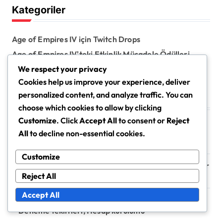
Kategoriler
c
h
f
Age of Empires IV için Twitch Drops
o
r
Age of Empires IV'teki Etkinlik Mücadele Ödülleri
:
We respect your privacy
Xbox ve Microsoft Store Kodu İade İşlemi
Cookies help us improve your experience, deliver
personalized content, and analyze traffic. You can
Son Gönderiler
choose which cookies to allow by clicking
Customize
. Click
Accept All
to consent or
Reject
Xbox Oyun Kodu İade: Dijital hak yönetimi, Yeniden
All
to decline non-essential cookies.
etkinleştirme, Çoklu platform sorunları
Customize
Etkinlik Mücadelesi Ödül İade: Talep süreci, Envanter
Reject All
yönetimi, Destek kaynakları
Accept All
Xbox Game Pass Kodu İade: Abonelik avantajları,
Deneme teklifleri, Hesap kurulumu