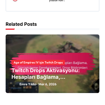
a
t
i
Related Posts
o
n
Age of Empires IV için Twitch Drops
Twitch Drops Aktivasyonu:
Hesapları Bağlama,
Görüntüleme Gereksinimleri,
Emre Yıldız
Mar 6, 2026
Drop Bildirimleri