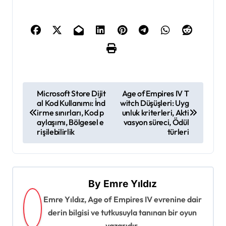
P
Microsoft Store Dijit
Age of Empires IV T
al Kod Kullanımı: İnd
witch Düşüşleri: Uyg
o
irme sınırları, Kod p
unluk kriterleri, Akti
s
aylaşımı, Bölgesel e
vasyon süreci, Ödül
rişilebilirlik
türleri
t
n
a
By
Emre Yıldız
v
Emre Yıldız, Age of Empires IV evrenine dair
i
derin bilgisi ve tutkusuyla tanınan bir oyun
g
yazarıdır.