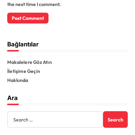
the next time I comment.
Bağlantılar
Makalelere Göz Atın
İletişime Geçin
Hakkında
Ara
S
e
a
r