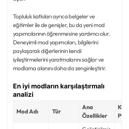
Topluluk katkıları ayrıca belgeler ve
eğitimler ile de genişler, bu da yeni mod
yapımcılarının öğrenmesine yardımcı olur.
Deneyimli mod yapımcıları, bilgilerini
paylaşarak diğerlerinin kendi
iyileştirmelerini yaratmalarını sağlar ve
modlama alanını daha da zenginleştirir.
En iyi modların karşılaştırmalı
analizi
Ana
Kull
Mod Adı
Tür
Özellikler
Pua