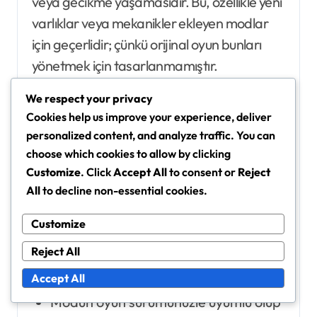
veya gecikme yaşamasıdır. Bu, özellikle yeni
varlıklar veya mekanikler ekleyen modlar
için geçerlidir; çünkü orijinal oyun bunları
yönetmek için tasarlanmamıştır.
We respect your privacy
Bir diğer yaygın sorun, modların oyun
Cookies help us improve your experience, deliver
dengesizliklerine yol açabilmesidir. Örneğin,
personalized content, and analyze traffic. You can
oyuncu gücünü artıran bir mod, oyunu çok
choose which cookies to allow by clicking
kolay hale getirebilir ve birçok oyuncunun
Customize
. Click
Accept All
to consent or
Reject
All
to decline non-essential cookies.
aradığı zorluğu azaltabilir. Modları, oyun
deneyiminize tam olarak entegre etmeden
Customize
önce kontrollü bir ortamda test etmek
Reject All
önemlidir.
Accept All
Modun oyun sürümünüzle uyumlu olup