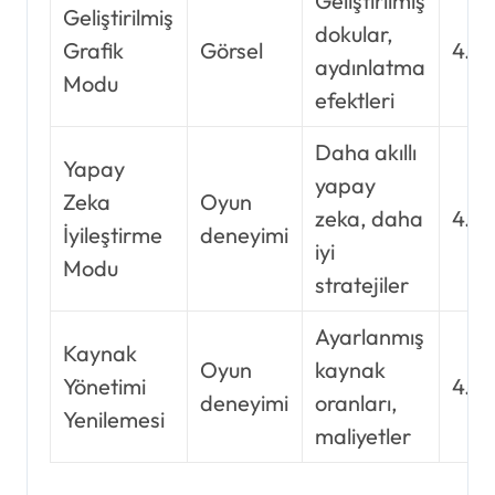
Geliştirilmiş
Geliştirilmiş
dokular,
Grafik
Görsel
4.8/
aydınlatma
Modu
efektleri
Daha akıllı
Yapay
yapay
Zeka
Oyun
zeka, daha
4.7/
İyileştirme
deneyimi
iyi
Modu
stratejiler
Ayarlanmış
Kaynak
Oyun
kaynak
Yönetimi
4.6/
deneyimi
oranları,
Yenilemesi
maliyetler